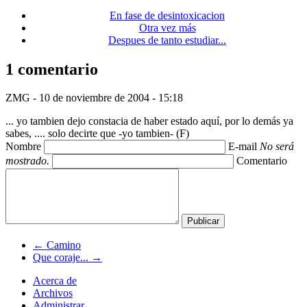
En fase de desintoxicacion
Otra vez más
Despues de tanto estudiar...
1 comentario
ZMG -
10 de noviembre de 2004 - 15:18
... yo tambien dejo constacia de haber estado aquí, por lo demás ya
sabes, .... solo decirte que -yo tambien- (F)
Nombre
E-mail
No será
mostrado.
Comentario
← Camino
Que coraje... →
Acerca de
Archivos
Administrar