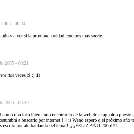
 2005 - 00:24
z año y a ver si la proxima navidad tenemos mas suerte.
de 2005 - 00:21
rror dos veces :$ ;) :D
de 2005 - 00:20
i como una loca intentando encotrar lo de la web de el agualdo puesto 
ostumbrá a buscarlo por internet!! :( :s Weno,espero q el próximo año 
s escrito por aki hablando del tema!! ¡¡¡¡FELIZ AÑO 2005!!!!