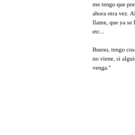
me tengo que pone
ahora otra vez. A
llame, que ya se l
etc...
Bueno, tengo cosa
no viene, si algu
venga."