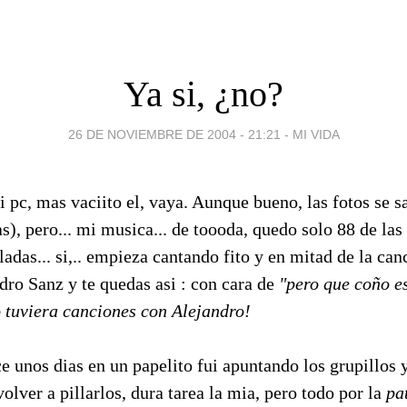
Ya si, ¿no?
26 DE NOVIEMBRE DE 2004 - 21:21
-
MI VIDA
mi pc, mas vaciito el, vaya. Aunque bueno, las fotos se 
s), pero... mi musica... de toooda, quedo solo 88 de la
das... si,.. empieza cantando fito y en mitad de la can
dro Sanz y te quedas asi : con cara de
"pero que coño e
o tuviera canciones con Alejandro!
e unos dias en un papelito fui apuntando los grupillos 
olver a pillarlos, dura tarea la mia, pero todo por la
pa