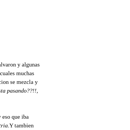
salvaron y algunas
s cuales muchas
cion se mezcla y
sta pasando??!!,
y eso que iba
tria
.Y tambien