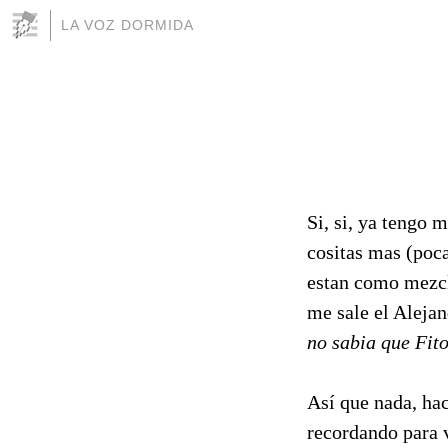
LA VOZ DORMIDA
Si, si, ya tengo 
cositas mas (poca
estan como mezcla
me sale el Alejan
no sabia que Fit
Así que nada, hac
recordando para v