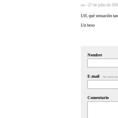
su -
27 de julio de 200
Uff, qué sensación tan
Un beso
Nombre
E-mail
No será mo
Comentario