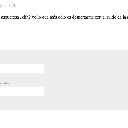
5 - 12:26
 asquerosa ¿ehh? yo lo que más odio es despertarme con el ruido de la a
strado.