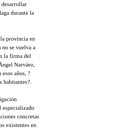
desarrollar
laga durante la
 la provincia en
a no se vuelva a
n la firma del
 Ángel Narváez,
 esos años, ?
s habitantes?.
tigación
l especializado
aciones concretas
os existentes en