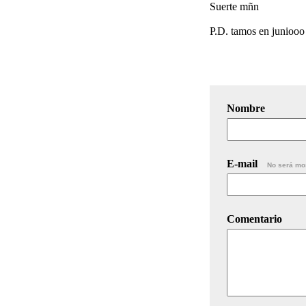
Suerte mñn
P.D. tamos en juniooo
Nombre
E-mail
No será mo
Comentario