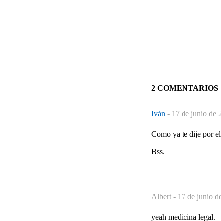
2 COMENTARIOS
Iván
-
17 de junio de 
Como ya te dije por e
Bss.
Albert -
17 de junio d
yeah medicina legal.