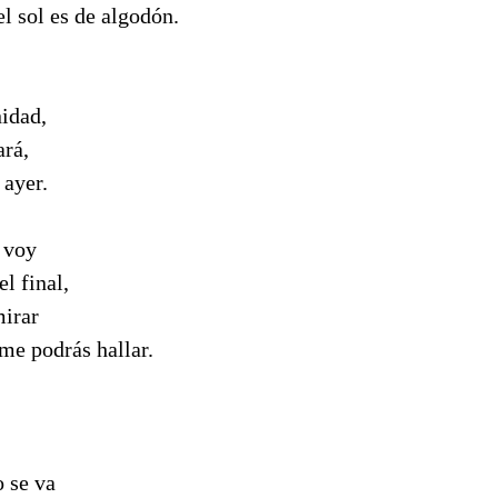
el sol es de algodón.
nidad,
ará,
 ayer.
 voy
l final,
mirar
 me podrás hallar.
 se va