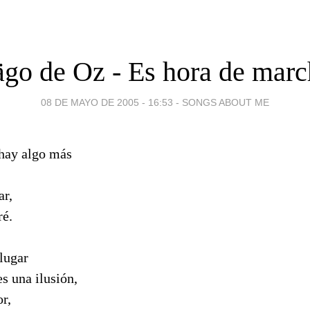
go de Oz - Es hora de marc
08 DE MAYO DE 2005 - 16:53
-
SONGS ABOUT ME
 hay algo más
ar,
ré.
lugar
s una ilusión,
or,