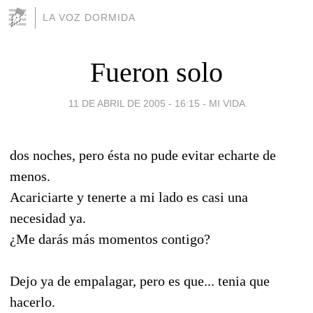
LA VOZ DORMIDA
Fueron solo
11 DE ABRIL DE 2005 - 16:15
-
MI VIDA
dos noches, pero ésta no pude evitar echarte de
menos.
Acariciarte y tenerte a mi lado es casi una
necesidad ya.
¿Me darás más momentos contigo?
Dejo ya de empalagar, pero es que... tenia que
hacerlo.